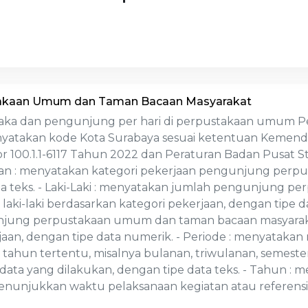
takaan Umum dan Taman Bacaan Masyarakat
a dan pengunjung per hari di perpustakaan umum Pen
 menyatakan kode Kota Surabaya sesuai ketentuan Keme
 100.1.1-6117 Tahun 2022 dan Peraturan Badan Pusat S
rjaan : menyatakan kategori pekerjaan pengunjung pe
ta teks. - Laki-Laki : menyatakan jumlah pengunjung
 laki-laki berdasarkan kategori pekerjaan, dengan tipe 
jung perpustakaan umum dan taman bacaan masyaraka
jaan, dengan tipe data numerik. - Periode : menyatakan
 tahun tertentu, misalnya bulanan, triwulanan, semeste
data yang dilakukan, dengan tipe data teks. - Tahun :
unjukkan waktu pelaksanaan kegiatan atau referensi w