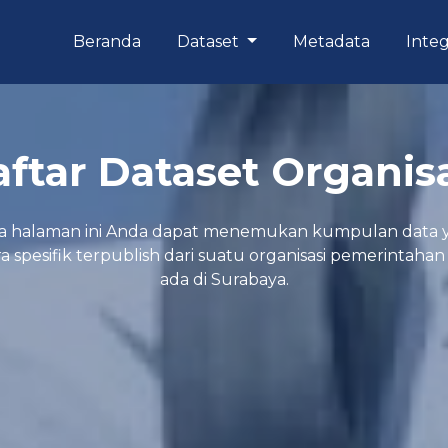
Beranda
Dataset
Metadata
Integ
ftar Dataset Organis
a halaman ini Anda dapat menemukan kumpulan data 
a spesifik terpublish dari suatu organisasi pemerintaha
ada di Surabaya.