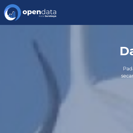
Da
Pad
secar