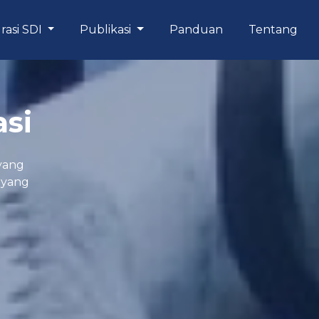
rasi SDI
Publikasi
Panduan
Tentang
asi
yang
n yang