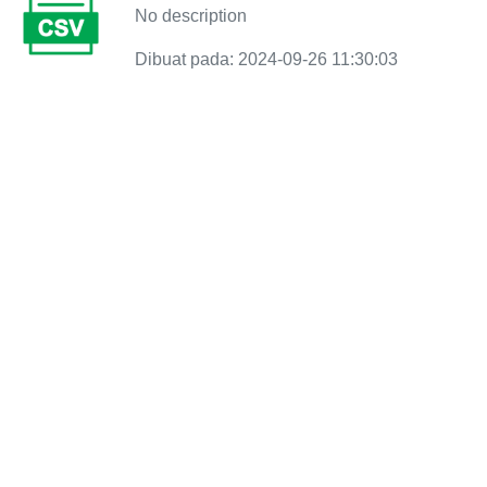
No description
Dibuat pada: 2024-09-26 11:30:03
Explore
Jumlah perpustakaan umum dan
perpustakaan sekolah yang terakreditasi
No description
Dibuat pada: 2024-04-05 04:36:59
Explore
Jumlah perpustakaan umum dan
perpustakaan sekolah yang terakreditasi
No description