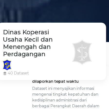
Dinas Koperasi
Usaha Kecil dan
Menengah dan
Perdagangan
Jumlah dokumen perencanaan dan
40 Dataset
evaluasi yang disusun dan
dilaporkan tepat waktu
Dataset ini menyajikan informasi
mengenai tingkat kepatuhan dan
kedisiplinan administrasi dari
berbagai Perangkat Daerah dalam