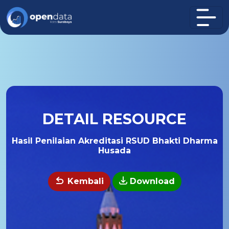
DETAIL RESOURCE
Hasil Penilaian Akreditasi RSUD Bhakti Dharma
Husada
Kembali
Download