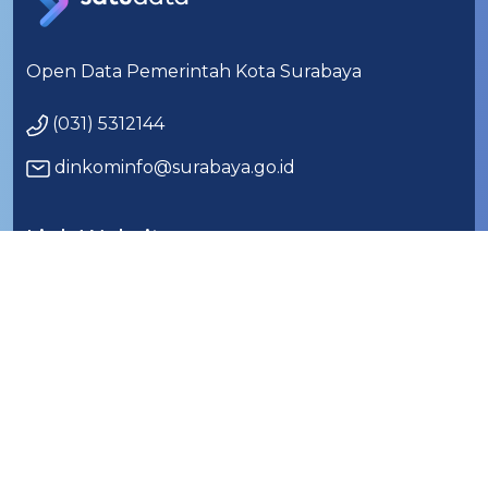
Open Data Pemerintah Kota Surabaya
(031) 5312144
dinkominfo@surabaya.go.id
Link Website
Beranda
Kumpulan Data
Kategori Data
Organisasi
Tentang