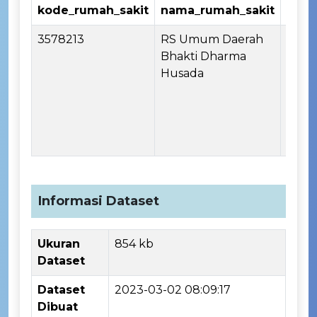
kode_rumah_sakit
nama_rumah_sakit
klasi
3578213
RS Umum Daerah
Ruma
Bhakti Dharma
Husada
Informasi Dataset
Ukuran
854 kb
Dataset
Dataset
2023-03-02 08:09:17
Dibuat