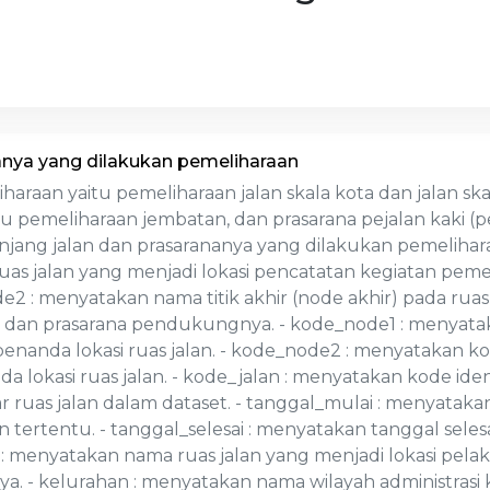
anya yang dilakukan pemeliharaan
haraan yaitu pemeliharaan jalan skala kota dan jalan sk
tu pemeliharaan jembatan, dan prasarana pejalan kaki (
Panjang jalan dan prasarananya yang dilakukan pemelih
 ruas jalan yang menjadi lokasi pencatatan kegiatan peme
 : menyatakan nama titik akhir (node akhir) pada ruas 
 dan prasarana pendukungnya. - kode_node1 : menyataka
penanda lokasi ruas jalan. - kode_node2 : menyatakan kode
da lokasi ruas jalan. - kode_jalan : menyatakan kode ide
 ruas jalan dalam dataset. - tanggal_mulai : menyataka
n tertentu. - tanggal_selesai : menyatakan tanggal sele
n : menyatakan nama ruas jalan yang menjadi lokasi pela
. - kelurahan : menyatakan nama wilayah administrasi k