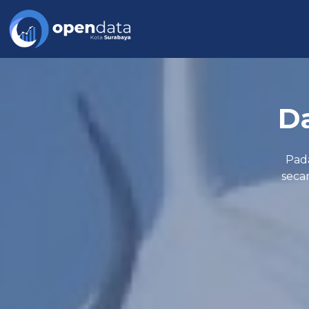
Da
Pad
secar