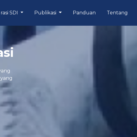
rasi SDI
Publikasi
Panduan
Tentang
asi
yang
n yang