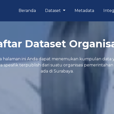
Beranda
Dataset
Metadata
Integ
ftar Dataset Organis
a halaman ini Anda dapat menemukan kumpulan data 
a spesifik terpublish dari suatu organisasi pemerintaha
ada di Surabaya.