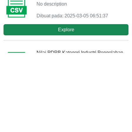
No description
Dibuat pada: 2025-03-05 06:51:37
Explore
Nilai PDRB Kategori Industri Pengolahan
No description
Dibuat pada: 2024-09-26 11:28:18
Explore
Nilai PDRB Kategori Industri Pengolahan
No description
Dibuat pada: 2024-04-05 03:17:19