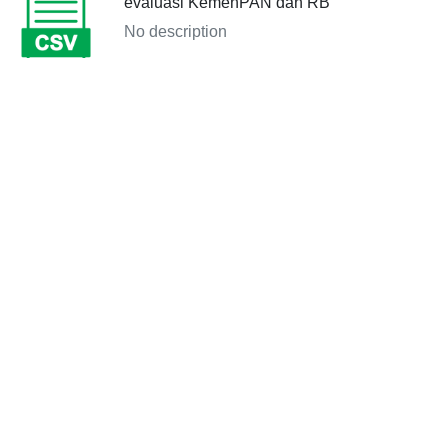
evaluasi KemenPAN dan RB
No description
Dibuat pada: 2024-10-02 07:50:08
Explore
Nilai SAKIP Kota Surabaya dari hasil
evaluasi KemenPAN dan RB
No description
Dibuat pada: 2024-09-26 10:35:12
Explore
Nilai SAKIP Kota Surabaya dari hasil
evaluasi KemenPAN dan RB