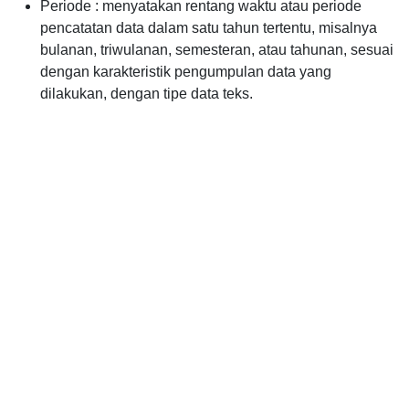
Periode : menyatakan rentang waktu atau periode
pencatatan data dalam satu tahun tertentu, misalnya
bulanan, triwulanan, semesteran, atau tahunan, sesuai
dengan karakteristik pengumpulan data yang
dilakukan, dengan tipe data teks.
Tahun : menyatakan tahun pencatatan atau
pengumpulan data yang menunjukkan waktu
pelaksanaan kegiatan atau referensi waktu data
tersebut dihasilkan, dengan tipe data numerik.
Data and Resource
Banyaknya penduduk yang mengurus akte
kelahiran menurut kewarganegaraan per
Bulan
Data per: Januari 2026 - Juli 2026