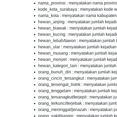
nama_provinsi : menyatakan nama provinsi 
kode_kota_surabaya : menyatakan kode wil
nama_kota : menyatakan nama kabupaten/k
hewan_anjing : menyatakan jumlah kejadi
hewan_biawak : menyatakan jumlah kejad
hewan_kucing : menyatakan jumlah kejadi
hewan_lebah/tawon : menyatakan jumlah k
hewan_ular : menyatakan jumlah kejadian
hewan_musang : menyatakan jumlah keja
hewan_monyet : menyatakan jumlah kejad
hewan_kategori_lain : menyatakan jumlah 
orang_bunuh_diri : menyatakan jumlah kej
orang_cincin_tersangkut : menyatakan jum
orang_tersengat_listrik : menyatakan jumlah
orang_tenggelam : menyatakan jumlah kej
orang_tersanagkut/terjepit : menyatakan ju
orang_terkunci/terjebak : menyatakan juml
orang_meninggal/jenazah : menyatakan ju
orang_sakit/pasien : menyatakan jumlah k