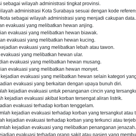
sebagai wilayah administrasi tingkat provinsi.
ayah administrasi Kota Surabaya sesuai dengan kode referensi
ota sebagai wilayah administrasi yang menjadi cakupan data.
an evakuasi yang melibatkan hewan anjing.
ian evakuasi yang melibatkan hewan biawak.
an evakuasi yang melibatkan hewan kucing.
ejadian evakuasi yang melibatkan lebah atau tawon.
 evakuasi yang melibatkan hewan ular.
dian evakuasi yang melibatkan hewan musang.
ian evakuasi yang melibatkan hewan monyet.
kejadian evakuasi yang melibatkan hewan selain kategori yang
adian evakuasi yang berkaitan dengan upaya bunuh diri.
lah kejadian evakuasi untuk penanganan cincin yang tersangkut
 kejadian evakuasi akibat korban tersengat aliran listrik.
adian evakuasi terhadap korban tenggelam.
mlah kejadian evakuasi terhadap korban yang tersangkut atau te
ah kejadian evakuasi terhadap korban yang terkunci atau terjeb
mlah kejadian evakuasi yang melibatkan penanganan jenazah.
ejadian evakuasi terhadap orang sakit atau pasien yang memb