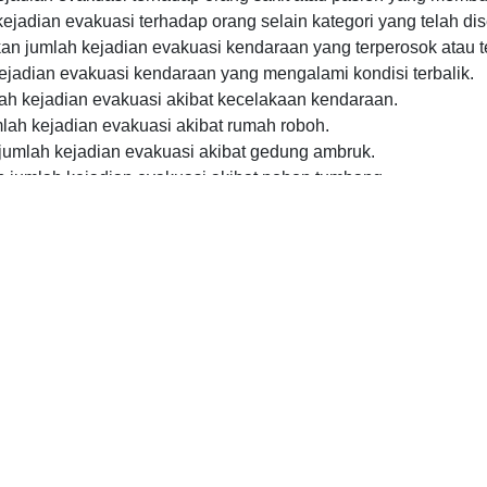
ejadian evakuasi terhadap orang selain kategori yang telah di
an jumlah kejadian evakuasi kendaraan yang terperosok atau t
ejadian evakuasi kendaraan yang mengalami kondisi terbalik.
h kejadian evakuasi akibat kecelakaan kendaraan.
ah kejadian evakuasi akibat rumah roboh.
mlah kejadian evakuasi akibat gedung ambruk.
jumlah kejadian evakuasi akibat pohon tumbang.
mlah kejadian evakuasi akibat tanah longsor.
adian evakuasi akibat banjir.
 jumlah kejadian evakuasi yang berkaitan dengan penyelamat
lah kejadian evakuasi terhadap objek selain kategori yang tela
ban yang mengalami luka-luka pada seluruh kejadian evakuasi
rban meninggal pada seluruh kejadian evakuasi.
ata jumlah kejadian evakuasi menurut jenisnya.
ulan atau publikasi data jumlah kejadian evakuasi menurut jen