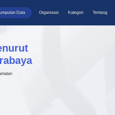
umpulan Data
Organisasi
Kategori
Tentang
enurut
urabaya
amatan