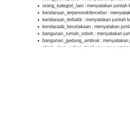
orang_kategori_lain : menyatakan jumlah k
kendaraan_terperosok/tercebur : menyatak
kendaraan_terbalik : menyatakan jumlah k
kendaraab_kecelakaan : menyatakan jumla
bangunan_rumah_roboh : menyatakan juml
bangunan_gedung_ambruk : menyatakan ju
objek_alam_pohon_tumbang : menyatakan 
objek_alam_tanah_longsor : menyatakan ju
objek_alam_banjir : menyatakan jumlah kej
objek_lain_barang_berharga : menyatakan
objek_lain_kategori_lain : menyatakan jum
korban_luka-luka : menyatakan jumlah kor
korban_meninggal : menyatakan jumlah ko
periode : menyatakan periode pelaporan d
tahun : menyatakan tahun periode pengump
Data and Resource