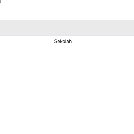
8
Sekolah
2021
2021-12-10 14:33:02
Pendidikan
Link Website
H