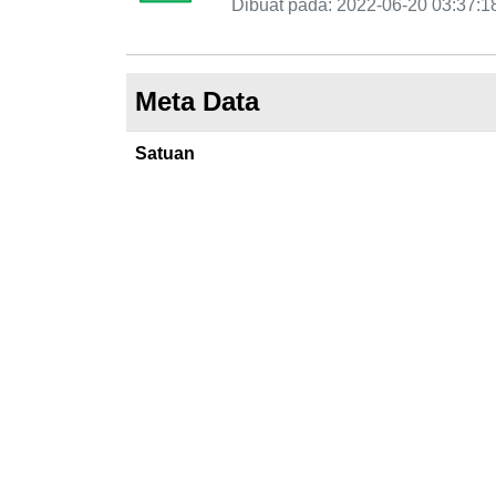
Dibuat pada: 2022-06-20 03:37:1
Meta Data
Satuan
Tahun Realisasi
Update Data
Urusan